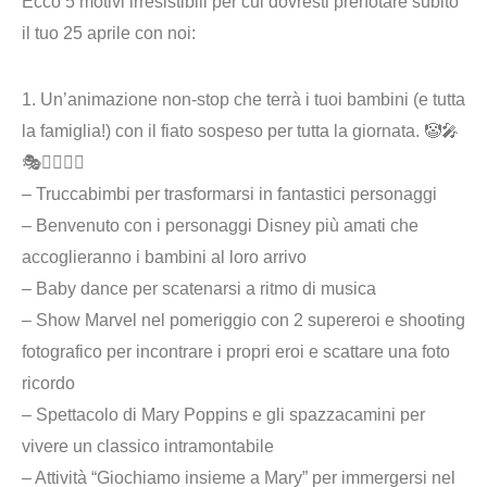
Ecco 5 motivi irresistibili
per cui dovresti prenotare subito
il tuo 25 aprile con noi:
1. Un’
animazione non-stop
che terrà i tuoi bambini (e tutta
la famiglia!) con il fiato sospeso per tutta la giornata. 🤡🎤
🎭🦸‍♀️🦸‍♂️
–
Truccabimbi
per trasformarsi in fantastici personaggi
–
Benvenuto con i personaggi Disney
più amati che
accoglieranno i bambini al loro arrivo
–
Baby dance
per scatenarsi a ritmo di musica
–
Show Marvel
nel pomeriggio con 2 supereroi e shooting
fotografico per incontrare i propri eroi e scattare una foto
ricordo
–
Spettacolo di Mary Poppins
e gli spazzacamini per
vivere un classico intramontabile
– Attività “
Giochiamo insieme a Mary
” per immergersi nel