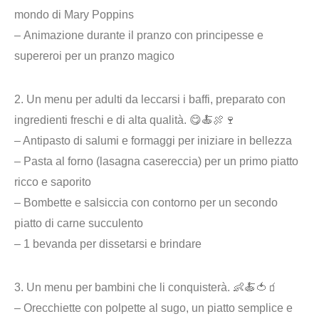
mondo di Mary Poppins
–
Animazione
durante il pranzo con principesse e
supereroi per un pranzo magico
2.
Un menu per adulti da leccarsi i baffi
, preparato con
ingredienti freschi e di alta qualità. 😋🍝🍖🍷
– Antipasto di salumi e formaggi per iniziare in bellezza
– Pasta al forno (lasagna casereccia) per un primo piatto
ricco e saporito
– Bombette e salsiccia con contorno per un secondo
piatto di carne succulento
– 1 bevanda per dissetarsi e brindare
3. Un
menu per bambini
che li conquisterà. 👶🍝🍅🧃
– Orecchiette con polpette al sugo, un piatto semplice e