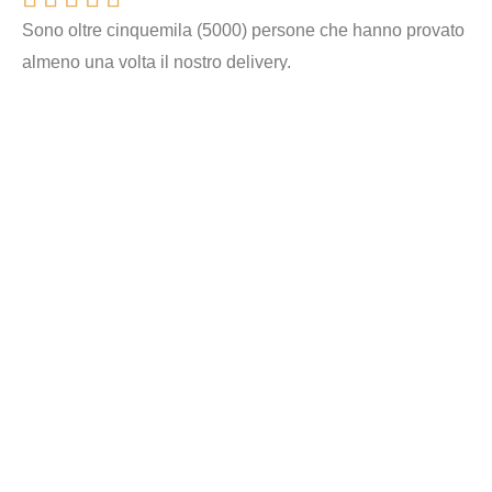
Sono oltre cinquemila (5000) persone che hanno provato
almeno una volta il nostro delivery.
Tutto è iniziato durante il Covid dove volevamo essere
accanto ai nostri clienti, da qui l’idea di creare un servizio
fedele e quanto più simile al nostro ristorante
Ecco perchè i nostri clienti ci scelgono ogni giorno:
Consegna sempre gratuita
Scegli e segui l’ordine grazie alla nostra app
Consegna puntuale e rapida, i nostri rider
organizzati sapranno rintracciare la tua abitazione
Pizza calda calda a casa tua, siamo organizzati per
farti mangiare caldo e gli ingredienti fuori cottura