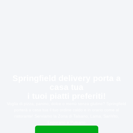
Springfield delivery porta a
casa tua
i tuoi piatti preferiti!
Voglia di pizza, panino, dolce o menù senza glutine? Springfield
porterà a casa tua il tuo ordine caldo e in orario come al
ristorante! Serviamo la Zona di
Talsano, Lama, SanVito,
Leporano e Pulsano