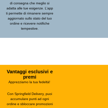
di consegna che meglio si
adatta alle tue esigenze. L’app
ti permette di rimanere sempre
aggiornato sullo stato del tuo
ordine e ricevere notifiche
tempestive.
Vantaggi esclusivi e
premi
Apprezziamo la tua fedeltà!
Con Springfield Delivery, puoi
accumulare punti ad ogni
ordine e sbloccare promozioni