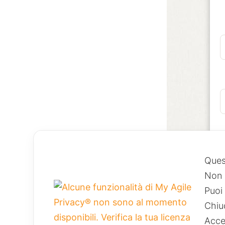
Ques
Non u
Puoi 
Chiu
Acce