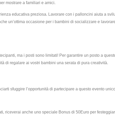
er mostrare a familiari e amici.
rienza educativa preziosa
. Lavorare con i palloncini aiuta a svi
nche un’ottima occasione per i bambini di
socializzare e lavorar
tecipanti, ma i posti sono limitati! Per garantire un posto a ques
à di regalare ai vostri bambini una serata di pura creatività.
ciarti sfuggire l’opportunità di partecipare a questo evento unico
otati, riceverai anche uno speciale Bonus di 50Euro
per festeggia