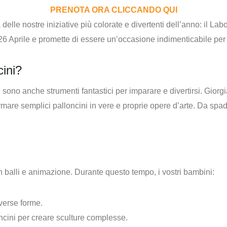
PRENOTA ORA CLICCANDO QUI
delle nostre iniziative più colorate e divertenti dell’anno: il
Labor
6 Aprile e promette di essere un’occasione indimenticabile per b
cini?
 sono anche strumenti fantastici per imparare e divertirsi.
Giorgi
rmare semplici palloncini in vere e proprie opere d’arte
. Da spade
on balli e animazione. Durante questo tempo, i vostri bambini:
verse forme.
loncini per creare sculture complesse.