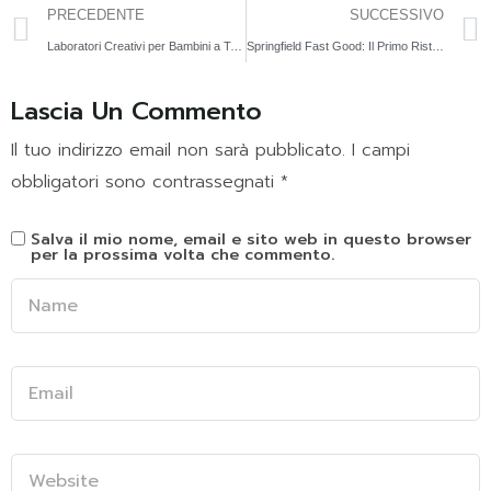
PRECEDENTE
SUCCESSIVO
Laboratori Creativi per Bambini a Taranto 28 29 30 Ottobre | Springfield2015 a Taranto
Springfield Fast Good: Il Primo Risto Play di Taranto Dove Cenare con i Bambini È un Piacere
Lascia Un Commento
Il tuo indirizzo email non sarà pubblicato.
I campi
obbligatori sono contrassegnati
*
Salva il mio nome, email e sito web in questo browser
per la prossima volta che commento.