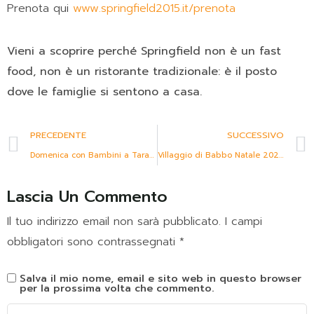
Prenota qui
www.springfield2015.it/prenota
Vieni a scoprire perché Springfield non è un fast
food, non è un ristorante tradizionale: è il posto
dove le famiglie si sentono a casa.
PRECEDENTE
SUCCESSIVO
Domenica con Bambini a Taranto: Festa Pirata con Jack Sparrow | 2 Novembre Springfield 2015
Villaggio di Babbo Natale 2025 con Pista di Ghiaccio | Springfield Fast Good
Lascia Un Commento
Il tuo indirizzo email non sarà pubblicato.
I campi
obbligatori sono contrassegnati
*
Salva il mio nome, email e sito web in questo browser
per la prossima volta che commento.