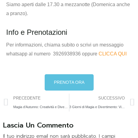
Siamo aperti dalle 17.30 a mezzanotte (Domenica anche
a pranzo).
Info e Prenotazioni
Per informazioni,
chiama subito o scrivi un messaggio
whatsapp al numero
3926938936 oppure
CLICCA QUI
PRENOTA ORA
PRECEDENTE
SUCCESSIVO
Magia d’Autunno: Creatività e Divertimento con la Pasta di Sale | 4 Ottobre
3 Giorni di Magia e Divertimento: Vivi un Halloween Indimenticabile
Lascia Un Commento
Il tuo indirizzo email non sarà pubblicato.
I campi