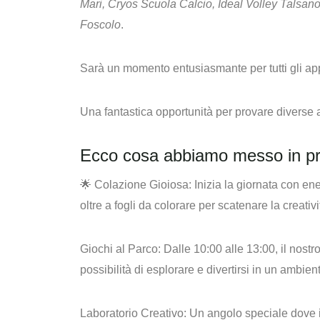
Mari
,
Cryos Scuola Calcio
,
Ideal Volley Talsan
Foscolo
.
Sarà un momento entusiasmante per tutti gli appa
Una fantastica opportunità per provare diverse att
Ecco cosa abbiamo messo in p
🌟
Colazione Gioiosa
: Inizia la giornata con en
oltre a fogli da colorare per scatenare la creativi
Giochi al Parco:
Dalle 10:00 alle 13:00, il nostr
possibilità di esplorare e divertirsi in un ambien
Laboratorio Creativo:
Un angolo speciale dove i b