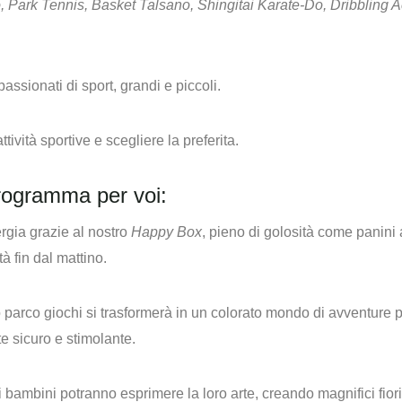
o
,
Park Tennis
,
Basket Talsano
,
Shingitai Karate-Do
,
Dribbling 
ssionati di sport, grandi e piccoli.
ività sportive e scegliere la preferita.
rogramma per voi:
ergia grazie al nostro
Happy Box
, pieno di golosità come panini 
tà fin dal mattino.
o parco giochi si trasformerà in un colorato mondo di avventure pe
te sicuro e stimolante.
ambini potranno esprimere la loro arte, creando magnifici fiori di