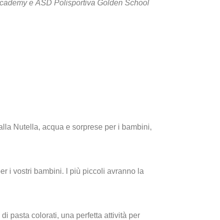
Academy
e
ASD Polisportiva Golden School
alla Nutella, acqua e sorprese per i bambini,
r i vostri bambini. I più piccoli avranno la
 pasta colorati, una perfetta attività per