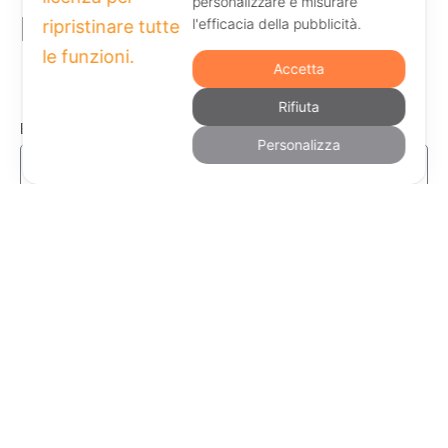
personalizzare e misurare
l'efficacia della pubblicità.
Resta aggiornato
Accetta
Rifiuta
Email
Personalizza
Dichiaro di aver letto e di accettare
l'Informativa sulla Privacy
Invia
Aperti tutti i giorni dalle 17.30 alle 00.00