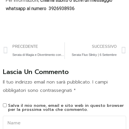
Per informazioni,
chiama subito o scrivi un messaggio
whatsapp al numero
3926938936
PRECEDENTE
SUCCESSIVO
Serata di Magia e Divertimento con Mago Maraldo | 4 Settembre
Serata Fluo Slinky | 6 Settembre
Lascia Un Commento
Il tuo indirizzo email non sarà pubblicato.
I campi
obbligatori sono contrassegnati
*
Salva il mio nome, email e sito web in questo browser
per la prossima volta che commento.