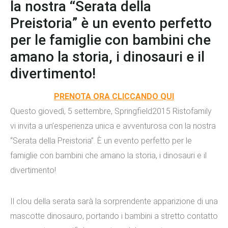
la nostra “Serata della
Preistoria” è un evento perfetto
per le famiglie con bambini che
amano la storia, i dinosauri e il
divertimento!
PRENOTA ORA CLICCANDO QUI
Questo giovedì, 5 settembre, Springfield2015 Ristofamily
vi invita a un’esperienza unica e avventurosa con la nostra
“Serata della Preistoria”. È un evento perfetto per le
famiglie con bambini che amano la storia, i dinosauri e il
divertimento!
Il clou della serata sarà la sorprendente apparizione di una
mascotte dinosauro, portando i bambini a stretto contatto