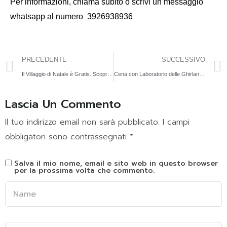
Per informazioni,
chiama subito o scrivi un messaggio
whatsapp al numero
3926938936
PRECEDENTE
SUCCESSIVO
Il Villaggio di Natale è Gratis. Scopri tutti i dettagli dell’offerta
Cena con Laboratorio delle Ghirlande Natalizie | 20 Dic
Lascia Un Commento
Il tuo indirizzo email non sarà pubblicato.
I campi
obbligatori sono contrassegnati
*
Salva il mio nome, email e sito web in questo browser
per la prossima volta che commento.