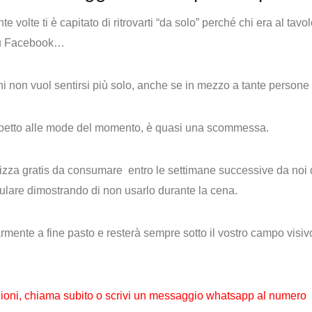
te volte ti è capitato di ritrovarti “da solo” perché chi era al t
su Facebook…
hi non vuol sentirsi più solo, anche se in mezzo a tante persone (d
ispetto alle mode del momento, è quasi una scommessa.
izza gratis da consumare entro le settimane successive
da noi 
llulare dimostrando di non usarlo durante la cena.
armente a fine pasto e resterà sempre sotto il vostro campo visi
ioni,
chiama subito o scrivi un messaggio whatsapp al numero