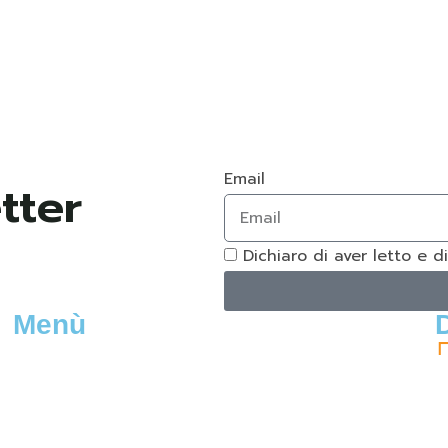
Email
Dichiaro di aver letto e d
Menù
Home
C
Ristorante