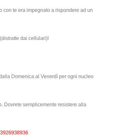
avolo con te era impegnato a rispondere ad un
istratte dai cellulari)!
dalla Domenica al Venerdì per ogni nucleo
vo. Dovrete semplicemente resistere alla
3926938936