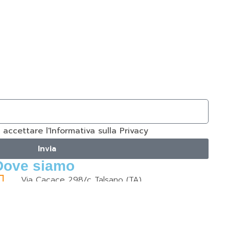
i accettare l'Informativa sulla Privacy
Invia
Dove siamo
Via Cacace 298/c Talsano (TA)
ontatti
info@springfield2015.it