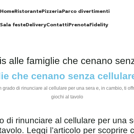
Home
Ristorante
Pizzeria
Parco divertimenti
Sala feste
Delivery
Contatti
Prenota
Fidelity
is alle famiglie che cenano senz
glie che cenano senza cellular
di rinunciare al cellulare per una se
 tavolo. Leggi l’articolo per scoprire