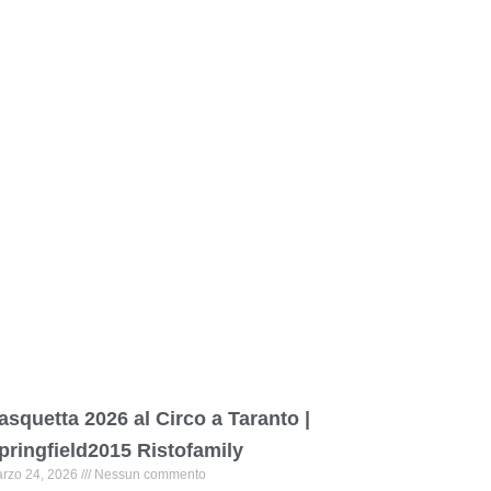
asquetta 2026 al Circo a Taranto |
pringfield2015 Ristofamily
rzo 24, 2026
Nessun commento