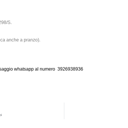
298/S.
ca anche a pranzo).
essaggio whatsapp al numero
3926938936
oi