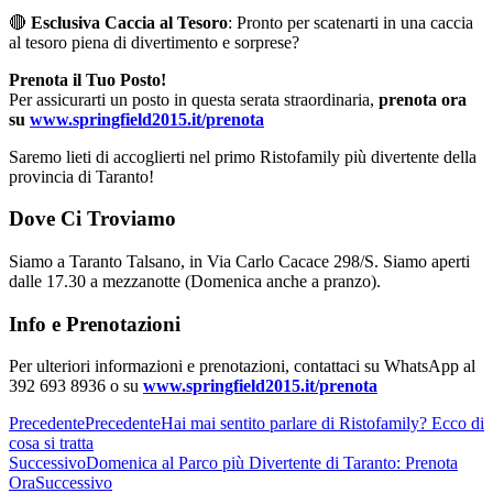
🔴
Esclusiva Caccia al Tesoro
: Pronto per scatenarti in una caccia
al tesoro piena di divertimento e sorprese?
Prenota il Tuo Posto!
Per assicurarti un posto in questa serata straordinaria,
prenota ora
su
www.springfield2015.it/prenota
Saremo lieti di accoglierti nel primo Ristofamily più divertente della
provincia di Taranto!
Dove Ci Troviamo
Siamo a Taranto Talsano, in Via Carlo Cacace 298/S. Siamo aperti
dalle 17.30 a mezzanotte (Domenica anche a pranzo).
Info e Prenotazioni
Per ulteriori informazioni e prenotazioni, contattaci su WhatsApp al
392 693 8936 o su
www.springfield2015.it/prenota
Precedente
Precedente
Hai mai sentito parlare di Ristofamily? Ecco di
cosa si tratta
Successivo
Domenica al Parco più Divertente di Taranto: Prenota
Ora
Successivo