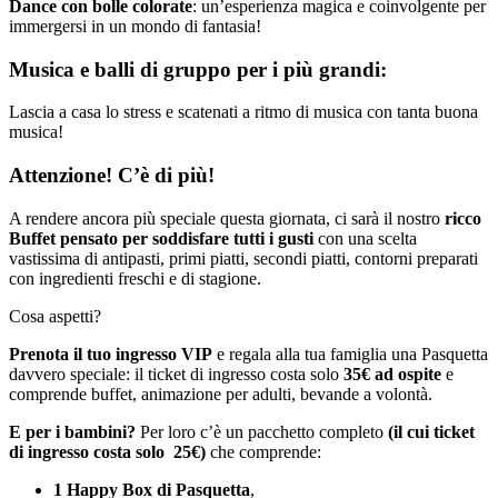
Dance con bolle colorate
: un’esperienza magica e coinvolgente per
immergersi in un mondo di fantasia!
Musica e balli di gruppo per i più grandi:
Lascia a casa lo stress e scatenati a ritmo di musica con tanta buona
musica!
Attenzione! C’è di più!
A rendere ancora più speciale questa giornata, ci sarà il nostro
ricco
Buffet pensato per soddisfare tutti i gusti
con una scelta
vastissima di antipasti, primi piatti, secondi piatti, contorni preparati
con ingredienti freschi e di stagione.
Cosa aspetti?
Prenota il tuo ingresso VIP
e regala alla tua famiglia una Pasquetta
davvero speciale: il ticket di ingresso costa solo
35€ ad ospite
e
comprende buffet, animazione per adulti, bevande a volontà.
E per i bambini?
Per loro c’è un pacchetto completo
(il cui ticket
di ingresso costa solo 25€)
che comprende:
1 Happy Box
di Pasquetta
,