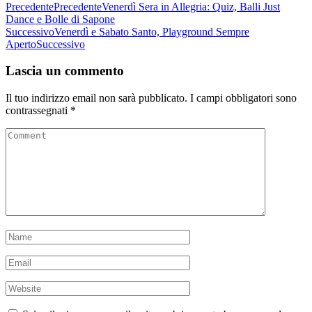
Precedente
Precedente
Venerdì Sera in Allegria: Quiz, Balli Just
Dance e Bolle di Sapone
Successivo
Venerdì e Sabato Santo, Playground Sempre
Aperto
Successivo
Lascia un commento
Il tuo indirizzo email non sarà pubblicato.
I campi obbligatori sono
contrassegnati
*