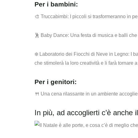
Per i bambini:
🎨 Truccabimbi:
I piccoli si trasformeranno in pe
🕺 Baby Dance:
Una festa di musica e balli che 
❄️ Laboratorio dei Fiocchi di Neve in Legno:
I ba
che stimolerà la loro creatività e li farà tornar
Per i genitori:
🍴 Una cena rilassante in un ambiente accoglient
In più, ad accoglierti c’è anche 