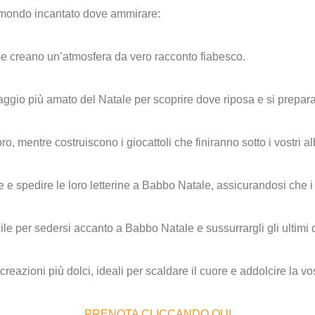
io mondo incantato dove ammirare:
use creano un’atmosfera da vero racconto fiabesco.
aggio più amato del Natale per scoprire dove riposa e si prepara
voro, mentre costruiscono i giocattoli che finiranno sotto i vostri al
e spedire le loro letterine a Babbo Natale, assicurandosi che i 
 per sedersi accanto a Babbo Natale e sussurrargli gli ultimi d
creazioni più dolci, ideali per scaldare il cuore e addolcire la vos
PRENOTA CLICCANDO QUI