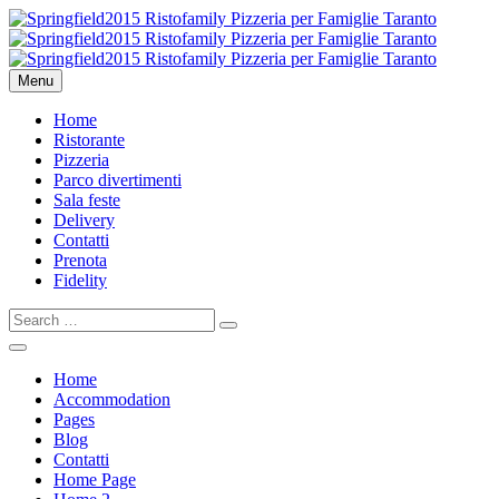
Menu
Home
Ristorante
Pizzeria
Parco divertimenti
Sala feste
Delivery
Contatti
Prenota
Fidelity
Home
Accommodation
Pages
Blog
Contatti
Home Page