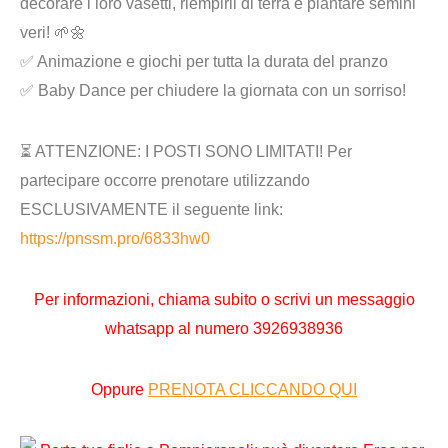
decorare i loro vasetti, riempirli di terra e piantare semini
veri! 🌱🌼
✅ Animazione e giochi per tutta la durata del pranzo
✅ Baby Dance per chiudere la giornata con un sorriso!
⏳ ATTENZIONE: I POSTI SONO LIMITATI! Per
partecipare occorre prenotare
utilizzando
ESCLUSIVAMENTE il seguente link
:
https://pnssm.pro/6833hw0
Per informazioni,
chiama subito o scrivi un messaggio
whatsapp al numero
3926938936
Oppure
PRENOTA CLICCANDO QUI