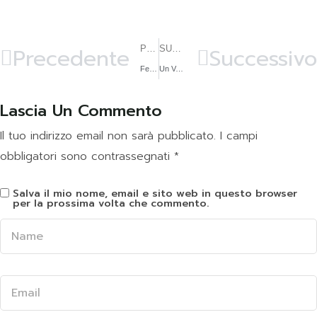
Precedente
Successivo
PRECEDENTE
SUCCESSIVO
Festa delle Crêpes e Avventure con Ladybug!
Un Venerdì da Superstar per i bambini e le loro famiglie
Lascia Un Commento
Il tuo indirizzo email non sarà pubblicato.
I campi
obbligatori sono contrassegnati
*
Salva il mio nome, email e sito web in questo browser
per la prossima volta che commento.