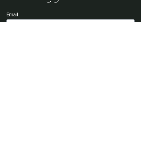
Email
Dichiaro di aver letto e di accettare l'Informativa sulla
Privacy
Invia
Aperti tutti i giorni dalle 17.30 alle 00.00