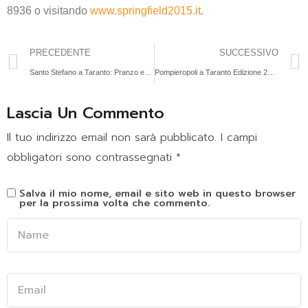
8936 o visitando
www.springfield2015.it
.
PRECEDENTE
SUCCESSIVO
Santo Stefano a Taranto: Pranzo e Cena con Animazione al Springfield2015
Pompieropoli a Taranto Edizione 2026: l’evento per bambini che li fa sentire pompieri per un giorno
Lascia Un Commento
Il tuo indirizzo email non sarà pubblicato.
I campi
obbligatori sono contrassegnati
*
Salva il mio nome, email e sito web in questo browser
per la prossima volta che commento.