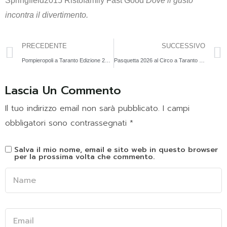
Springfield2015 Ristofamily Fast Good
Dove il gusto
incontra il divertimento.
PRECEDENTE
SUCCESSIVO
Pompieropoli a Taranto Edizione 2026: l’evento per bambini che li fa sentire pompieri per un giorno
Pasquetta 2026 al Circo a Taranto | Springfield2015 Ristofamily
Lascia Un Commento
Il tuo indirizzo email non sarà pubblicato.
I campi
obbligatori sono contrassegnati
*
Salva il mio nome, email e sito web in questo browser
per la prossima volta che commento.