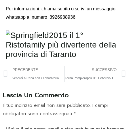
Per informazioni,
chiama subito o scrivi un messaggio
whatsapp al numero
3926938936
PRECEDENTE
SUCCESSIVO
Venerdì a Cena con il Laboratorio di Gioielli di Pasta | 31 Gen
Torna Pompieropoli: Il 9 Febbraio Tuo Figlio Eroe per 1 Giorno
Lascia Un Commento
Il tuo indirizzo email non sarà pubblicato.
I campi
obbligatori sono contrassegnati
*
Salva il mio nome, email e sito web in questo browser