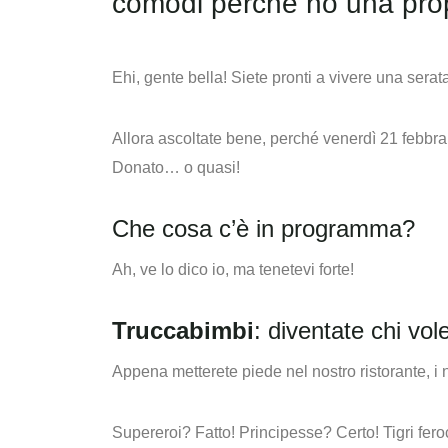
comodi perché ho una propo
Ehi, gente bella! Siete pronti a vivere una serata
Allora ascoltate bene, perché venerdì 21 febbr
Donato… o quasi!
Che cosa c’è in programma?
Ah, ve lo dico io, ma tenetevi forte!
Truccabimbi
: diventate chi vol
Appena metterete piede nel nostro ristorante, i n
Supereroi? Fatto! Principesse? Certo! Tigri fero