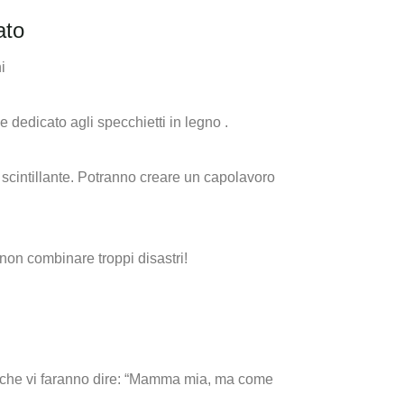
ato
e dedicato agli specchietti in legno .
scintillante. Potranno creare un capolavoro
non combinare troppi disastri!
pori che vi faranno dire: “Mamma mia, ma come