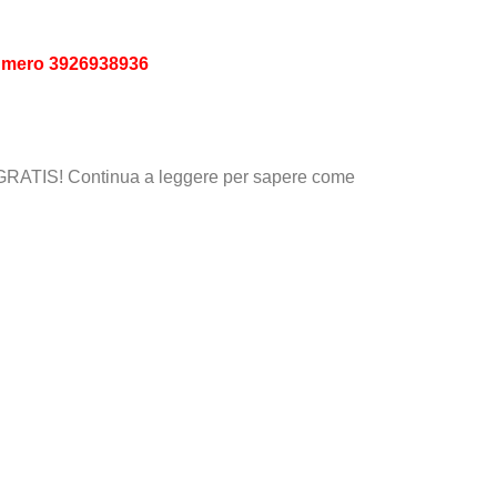
numero
3926938936