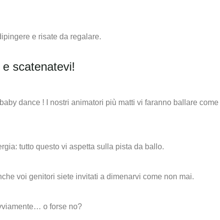
 dipingere e risate da regalare.
 e scatenatevi!
a baby dance ! I nostri animatori più matti vi faranno ballare com
gia: tutto questo vi aspetta sulla pista da ballo.
che voi genitori siete invitati a dimenarvi come non mai.
ovviamente… o forse no?