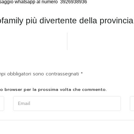
essaggio whatsapp al numero
3926938936
mpi obbligatori sono contrassegnati
*
sto browser per la prossima volta che commento.