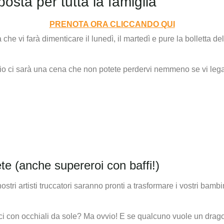
sta per tutta la famiglia
PRENOTA ORA CLICCANDO QUI
 che vi farà dimenticare il lunedì, il martedì e pure la bolletta de
aio ci sarà una cena che non potete perdervi nemmeno se vi lega
ete (anche supereroi con baffi!)
ostri artisti truccatori saranno pronti a trasformare i vostri ba
ci con occhiali da sole? Ma ovvio! E se qualcuno vuole un drago 