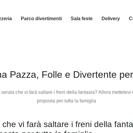
zzeria
Parco divertimenti
Sala feste
Delivery
C
 Pazza, Folle e Divertente per 
che vi farà saltare i freni della fant