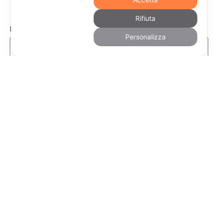
Resta aggiornato
Rifiuta
Email
Personalizza
Dichiaro di aver letto e di accettare
l'Informativa sulla Privacy
Invia
Aperti tutti i giorni dalle 17.30 alle 00.00
Domenica aperti anche a pranzo dalle ore 10,30