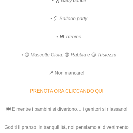
• 🕺
Baby dance
• 🎈
Balloon party
• 🚂
Trenino
• 😄
Mascotte Gioia
, 😡
Rabbia
e 😢
Tristezza
📍
Non mancare!
PRENOTA ORA CLICCANDO QUI
🍽️
E mentre i bambini si divertono… i genitori si rilassano!
Goditi il pranzo in tranquillità, noi pensiamo al divertimento