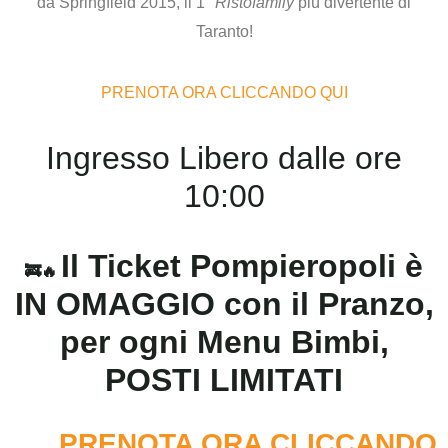
da
Springfield 2015
, il 1°
Ristofamily
più divertente di
Taranto!
PRENOTA ORA CLICCANDO QUI
Ingresso Libero dalle ore
10:00
Il Ticket Pompieropoli è
🚒🔥
IN OMAGGIO
con il Pranzo,
per ogni Menu Bimbi,
POSTI LIMITATI
PRENOTA ORA CLICCANDO