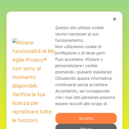
✕
Scarica l’APP… oppure scegli di fare un
Questo sito utilizza cookie
ordine veloce cliccando su ordina”
tecnici necessari al suo
funzionamento.
Non utilizziamo cookie di
ORDINA SUBITO
profilazione o di terze parti.
Puoi accettare, rifiutare o
personalizzare i cookie
premendo i pulsanti desiderati.
Chiudendo questa informativa
continuerai senza accettare.
Accettando, sei consapevole
che i tuoi dati personali possono
essere raccolti allo scopo di
REGOLAMENTO
personalizzare e misurare
PRIVACY
l'efficacia della pubblicità.
Accetta