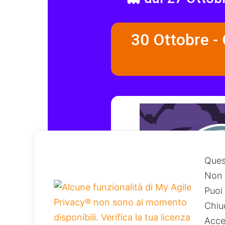
Ques
Non u
Puoi 
Chiu
Acce